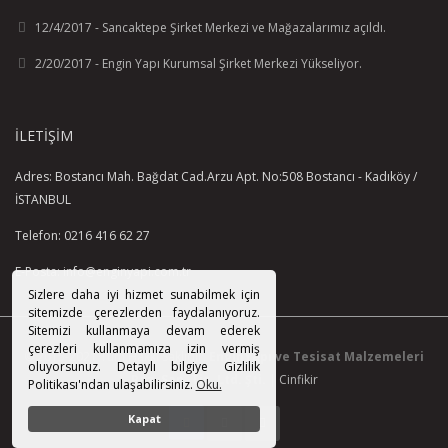
12/4/2017 - Sancaktepe Şirket Merkezi ve Mağazalarımız açıldı.
2/20/2017 - Engin Yapı Kurumsal Şirket Merkezi Yükseliyor.
İLETIŞIM
Adres: Bostancı Mah. Bağdat Cad.Arzu Apt. No:508 Bostancı - Kadıköy /
İSTANBUL
Telefon: 0216 416 62 27
E-Posta: info@enginyapi.com.tr
Sizlere daha iyi hizmet sunabilmek için
sitemizde çerezlerden faydalanıyoruz.
Sitemizi kullanmaya devam ederek
çerezleri kullanmamıza izin vermiş
© 2015-2021 Tüm Hakkı Saklıdır.
EnginYapı ve Tesisat Malzemeleri
oluyorsunuz. Detaylı bilgiye Gizlilik
Paz. San. Tic. Ltd. Şti.
|
Cinfikir
Politikası'ndan ulaşabilirsiniz.
Oku.
Kapat