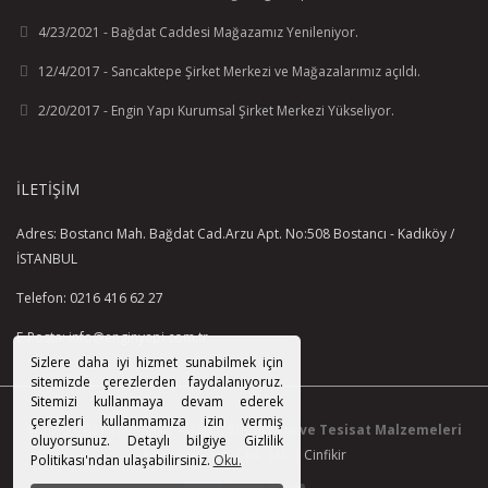
4/23/2021 - Bağdat Caddesi Mağazamız Yenileniyor.
12/4/2017 - Sancaktepe Şirket Merkezi ve Mağazalarımız açıldı.
2/20/2017 - Engin Yapı Kurumsal Şirket Merkezi Yükseliyor.
İLETIŞIM
Adres: Bostancı Mah. Bağdat Cad.Arzu Apt. No:508 Bostancı - Kadıköy /
İSTANBUL
Telefon: 0216 416 62 27
E-Posta: info@enginyapi.com.tr
Sizlere daha iyi hizmet sunabilmek için
sitemizde çerezlerden faydalanıyoruz.
Sitemizi kullanmaya devam ederek
çerezleri kullanmamıza izin vermiş
© 2015-2021 Tüm Hakkı Saklıdır.
EnginYapı ve Tesisat Malzemeleri
oluyorsunuz. Detaylı bilgiye Gizlilik
Paz. San. Tic. Ltd. Şti.
|
Cinfikir
Politikası'ndan ulaşabilirsiniz.
Oku.