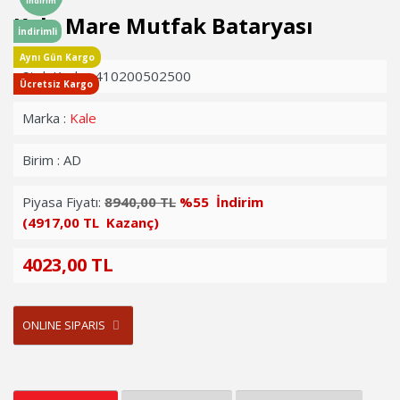
İndirim
Kale Mare Mutfak Bataryası
İndirimli
Aynı Gün Kargo
Stok Kodu : 410200502500
Ücretsiz Kargo
Marka :
Kale
Birim : AD
Piyasa Fiyatı:
8940,00 TL
%55 İndirim
(4917,00 TL Kazanç)
4023,00 TL
ONLINE SIPARIS