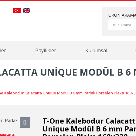
ÜRÜN ARAM
ler
Bayilikler
Kurumsal
LACATTA UNIQUE MODÜL B 6
e Kalebodur Calacatta Unique Modül B 6 mm Parlak Porselen Plaka 160x3
T-One Kalebodur Calacatt
Unique Modül B 6 mm Par