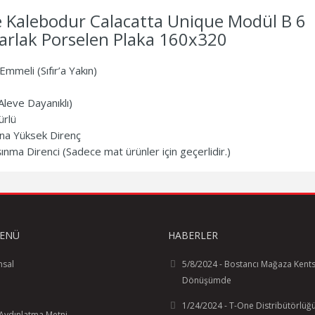
 Kalebodur Calacatta Unique Modül B 6
rlak Porselen Plaka 160x320
mmeli (Sıfır’a Yakın)
leve Dayanıklı)
rlü
rına Yüksek Direnç
ınma Direnci (Sadece mat ürünler için geçerlidir.)
ilme Direnci (Sadece mat ürünler için geçerlidir.)
mizleme
emizlik Malzemelerine Dayanıklı
ke Direnci
rılma Direnci
MENÜ
HABERLER
ıcağa ve Soğuğa Dayanma Direnci
si: V2 - Hafif Farklılık
sal
5/8/2024 - Bostancı Mağaza Kents
Dönüşümde
1/24/2024 - T-One Distribütörlüğ
Aydınlatma Metni