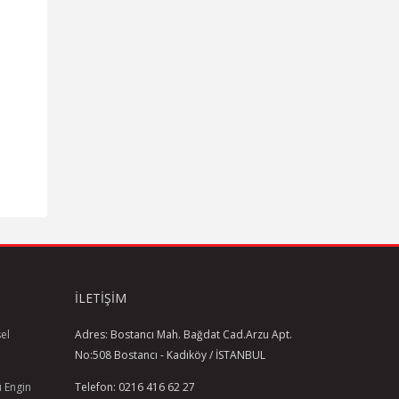
İLETIŞIM
el
Adres: Bostancı Mah. Bağdat Cad.Arzu Apt.
No:508 Bostancı - Kadıköy / İSTANBUL
ü Engin
Telefon: 0216 416 62 27