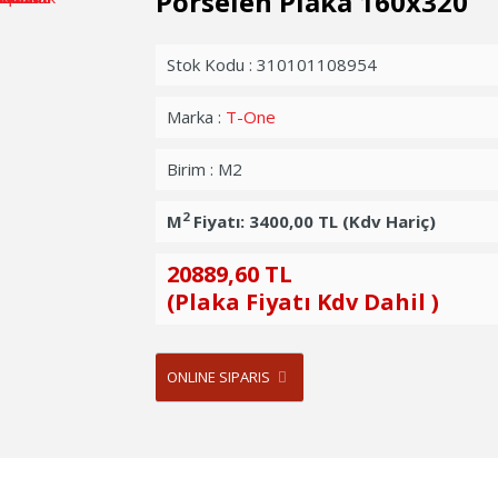
Porselen Plaka 160x320
Stok Kodu : 310101108954
Marka :
T-One
Birim : M2
2
M
Fiyatı:
3400,00 TL (Kdv Hariç)
20889,60 TL
(Plaka Fiyatı Kdv Dahil )
ONLINE SIPARIS