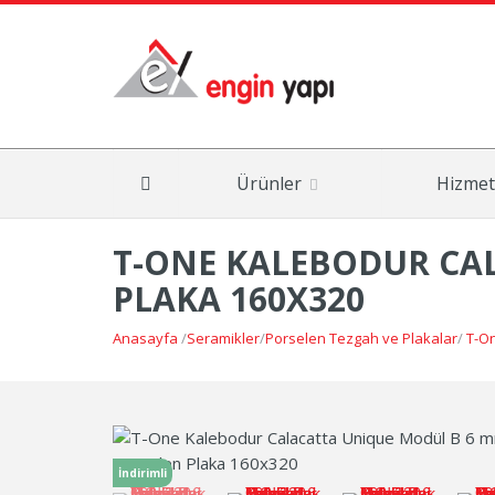
Ürünler
Hizmet
Ankastre Davlumbaz ve Aspiratörler
Çanakkale Seramik & Kalebodur
T-ONE KALEBODUR CA
PLAKA 160X320
Anasayfa
/
Seramikler
/
Porselen Tezgah ve Plakalar
/
T-On
İndirimli