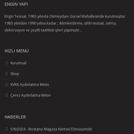
Hansgrohe Crometta Duş Seti 65 Cm
ENGIN YAPI
şunları içerir: el duşu, duş barı, duş hortumu, sürgü
Engin Tesisat, 1983 yılında Okmeydanı Gürsel Mahallesinde kurulmuştur.
duş başlığı ölçüsü: 100 mm
1983 yılından 1990 yılına kadar ; iklimlendirme, sıhhi tesisat, ısıtma,
sprey türü: Rain, IntenseRain
dekorasyon ve çeşitli taahhüt işleri yapmıştır...
sprey türü ayarı döner sprey diski ile
el duşu askısı kayar modül açısı 45°’ye ayarlanabilir
maksimum akış miktarı (3 bar basınçta): 13,8 l/dk
HIZLI MENÜ
minimum akış basıncı: 1 bar
duvara monte (aplike): vidalı bağlantı
Kurumsal
plastik duvar destekleri
Shop
boru profili: round
boru uzunluğu: 669 mm
KVKK Aydınlatma Metni
duş barı çapı: 22 mm
Çerez Aydınlatma Metni
delik mesafesi 625 mm
hortum bükülmelerine karşı hareketli bağlantı
HABERLER
5/8/2024 - Bostancı Mağaza Kentsel Dönüşümde