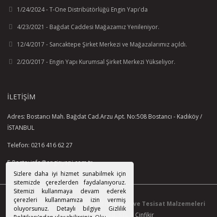
1/24/2024 - T-One Distribütörlüğü Engin Yapı'da
4/23/2021 - Bağdat Caddesi Mağazamız Yenileniyor.
12/4/2017 - Sancaktepe Şirket Merkezi ve Mağazalarımız açıldı.
2/20/2017 - Engin Yapı Kurumsal Şirket Merkezi Yükseliyor.
İLETIŞIM
Adres: Bostancı Mah. Bağdat Cad.Arzu Apt. No:508 Bostancı - Kadıköy /
İSTANBUL
Telefon: 0216 416 62 27
E-Posta: info@enginyapi.com.tr
Sizlere daha iyi hizmet sunabilmek için
sitemizde çerezlerden faydalanıyoruz.
Sitemizi kullanmaya devam ederek
çerezleri kullanmamıza izin vermiş
© 2015-2021 Tüm Hakkı Saklıdır.
EnginYapı ve Tesisat Malzemeleri
oluyorsunuz. Detaylı bilgiye Gizlilik
Paz. San. Tic. Ltd. Şti.
|
Cinfikir