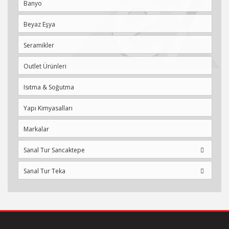
Banyo
bağlantı türü: G ? bağlantıları
bağlantı boyutu: DN15
Beyaz Eşya
Hansgrohe Rebris S Tek Kollu Aplika Banyo Bataryası
Seramikler
projeksiyon: 173 mm
merkez mesafe: 150 mm ± 12 mm
Outlet Ürünleri
batarya sprey tipi: normal sprey
Isıtma & Soğutma
maksimum akış miktarı 3 bar basınçta: 20,4 l/dk
gaga akış miktarı (3 bar basınçta): 20,4 l/dk
Yapı Kimyasalları
el duşu akış miktarı (3 bar basınçta): 15,5 l/dk
seramik kartuş
Markalar
ayarlanabilir ısı limitleyici ve hacim kontrolü
otomatik sıfırlamalı saptırıcı
Sanal Tur Sancaktepe
entegre EN 1717 güvenlik kombinasyonu
ses düşürücü ile
Sanal Tur Teka
sürekli akım su ısıtıcıları için uygun
ses sınıfı: II
bağlantı türü: S bağlantılar
akış miktarı sınıfı: C, B