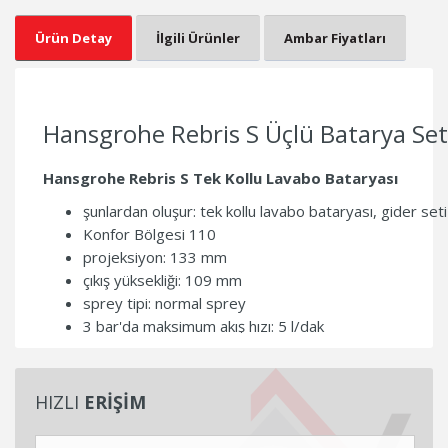
Ürün Detay
İlgili Ürünler
Ambar Fiyatları
Hansgrohe Rebris S Üçlü Batarya Set
Hansgrohe Rebris S Tek Kollu Lavabo Bataryası
şunlardan oluşur: tek kollu lavabo bataryası, gider seti
Konfor Bölgesi 110
projeksiyon: 133 mm
çıkış yüksekliği: 109 mm
sprey tipi: normal sprey
3 bar'da maksimum akış hızı: 5 l/dak
seramik kartuş
sıcaklık sınırlaması ayarlanabilir
sürekli akışlı su ısıtıcıları için uygun
HIZLI
ERİŞİM
açılır çöp seti G 1¼
malzeme atık seti: sentetik