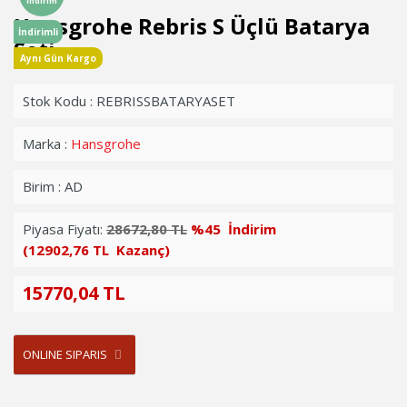
İndirim
Hansgrohe Rebris S Üçlü Batarya
İndirimli
Seti
Aynı Gün Kargo
Stok Kodu : REBRISSBATARYASET
Marka :
Hansgrohe
Birim : AD
Piyasa Fiyatı:
28672,80 TL
%45 İndirim
(12902,76 TL Kazanç)
15770,04 TL
ONLINE SIPARIS