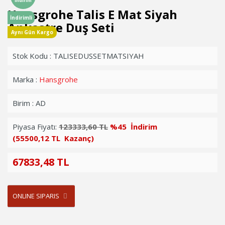
İndirim
Hansgrohe Talis E Mat Siyah
İndirimli
Ankastre Duş Seti
Aynı Gün Kargo
Stok Kodu : TALISEDUSSETMATSIYAH
Marka :
Hansgrohe
Birim : AD
Piyasa Fiyatı:
123333,60 TL
%45 İndirim
(55500,12 TL Kazanç)
67833,48 TL
ONLINE SIPARIS