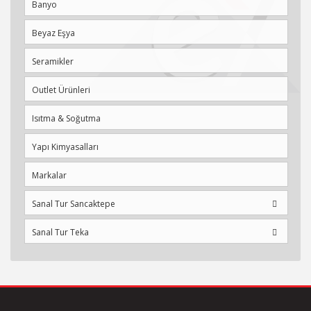
Banyo
uzunluk: 389 mm
kurulum türü: açık kurulum
Beyaz Eşya
malzeme: pirinç
sürüm: 90 ° açı
Seramikler
bağlantı türü: G 1/2
Outlet Ürünleri
Hansgrohe Talis E Ankastre Banyo Bataryası
2 fonksiyon
Isıtma & Soğutma
bağlantı türü: temel set
Yapı Kimyasalları
akış hızı üst çıkış: 21 l/dak
akış hızı alt çıkış: 29 l/dak
Markalar
seramik kartuş
sıcaklık sınırlaması ayarlanabilir
Sanal Tur Sancaktepe
otomatik sıfırlamalı yönlendirici
susturucu ile
Sanal Tur Teka
Hansgrohe Raindance Select 120 El Duşu
duş başlığı ölçüsü: 120 mm
sprey türü: RainAir, Rain, Whirl
Select butonu ile kolay sprey seçimi