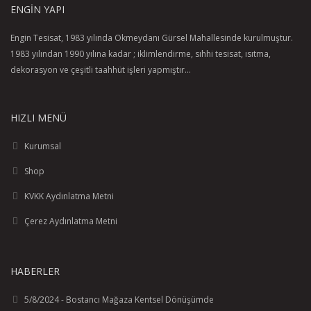
ENGIN YAPI
maksimum akış miktarı (3 bar basınçta): 14,4 l/dk
minimum akış basıncı: 1 bar
Engin Tesisat, 1983 yılında Okmeydanı Gürsel Mahallesinde kurulmuştur.
iç su iletimi ile
1983 yılından 1990 yılına kadar ; iklimlendirme, sıhhi tesisat, ısıtma,
yıkanabilir süzgeç contası
dekorasyon ve çeşitli taahhüt işleri yapmıştır...
bağlantı dişlisi G½
sürekli akım su ısıtıcıları için uygun
Hansgrohe Isiflex 160 Cm Duş Hortumu
HIZLI MENÜ
yüksek kaliteli duş hortumu
Kurumsal
plastik kaplamalı, temizlemesi kolay
duş hortumu uzunluğu: 1,6m
Shop
hortum bükülmelerine karşı hareketli bağlantı
KVKK Aydınlatma Metni
bükülmeye karşı koruma
duş hortumu somunu: her iki tarafta konik somun
Çerez Aydınlatma Metni
bağlantı dişlisi: G½
Hansgrohe Porter S Duş Askısı
HABERLER
sabit tutma konumu
konik somunlar ile için
5/8/2024 - Bostancı Mağaza Kentsel Dönüşümde