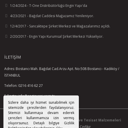
malzeme: plastik
1/24/2024 - T-One Distribütörlüğü Engin Yapı'da
Hansgrohe FixFit E Valfsiz El Duş Çıkışı
4/23/2021 - Bağdat Caddesi Mağazamız Yenileniyor.
metal bağlantısı
bağlantı tipi: G ½
12/4/2017 - Sancaktepe Şirket Merkezi ve Mağazalarımız açıldı.
onun iki üyelik konik hortumları için
2/20/2017 - Engin Yapı Kurumsal Şirket Merkezi Yükseliyor.
kapak malzemeleri: plastik
Hansgrohe iBox Universal Ankastre İç Set
İLETIŞIM
için uygun tüm duş, küvet ve termostatik hazır setler
için
Adres: Bostancı Mah. Bağdat Cad.Arzu Apt. No:508 Bostancı - Kadıköy /
bağlantı dişlisi Rp ¾
İSTANBUL
bağlantı ölçüsü: DN20
rotasyon açısından simetrik montaj
Telefon: 0216 416 62 27
sesle ayrılan kurulum
E-Posta: info@enginyapi.com.tr
maksimum montaj derinliği: 80 mm
Sizlere daha iyi hizmet sunabilmek için
maksimum montaj derinliği: 108 mm
sitemizde çerezlerden faydalanıyoruz.
Sitemizi kullanmaya devam ederek
çerezleri kullanmamıza izin vermiş
© 2015-2021 Tüm Hakkı Saklıdır.
EnginYapı ve Tesisat Malzemeleri
oluyorsunuz. Detaylı bilgiye Gizlilik
Paz. San. Tic. Ltd. Şti.
|
Cinfikir