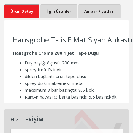
Ürün Detay
İlgili Ürünler
Ambar Fiyatları
Hansgrohe Talis E Mat Siyah Ankastr
Hansgrohe Croma 280 1 Jet Tepe Duşu
Duş başlığı ölçüsü: 280 mm
sprey türü: RainAir
dilden bağlantı: ürün tepe duşu
sprey diski malzemesi: metal
maksimum 3 bar basınçta: 8,5 l/dk
RainAir havası (3 barta basınçl): 5,5 basınçl/dk
sprey diski temizlik için boyut için
montaj tipi: tavan veya duvar
bağlantı basamakları: G ½
HIZLI
ERİŞİM
Hansgrohe Duş Dirseği