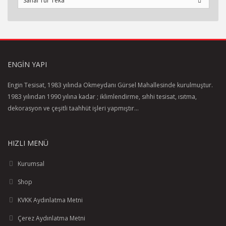
Sanal Tur Teka
ENGIN YAPI
Engin Tesisat, 1983 yılında Okmeydanı Gürsel Mahallesinde kurulmuştur.
1983 yılından 1990 yılına kadar ; iklimlendirme, sıhhi tesisat, ısıtma,
dekorasyon ve çeşitli taahhüt işleri yapmıştır...
HIZLI MENÜ
Kurumsal
Shop
KVKK Aydınlatma Metni
Çerez Aydınlatma Metni