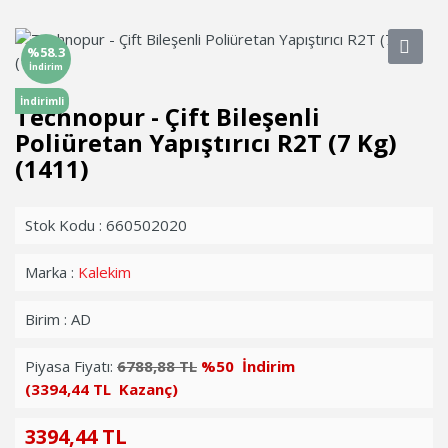
%58.3
İndirim
İndirimli
Technopur - Çift Bileşenli
Poliüretan Yapıştırıcı R2T (7 Kg)
(1411)
Stok Kodu : 660502020
Marka :
Kalekim
Birim : AD
Piyasa Fiyatı:
6788,88 TL
%50 İndirim
(3394,44 TL Kazanç)
3394,44 TL