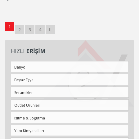
1
2
3
4
HIZLI
ERİŞİM
Banyo
Beyaz Eşya
Seramikler
Outlet Ürünleri
Isıtma & Soğutma
Yapı Kimyasalları