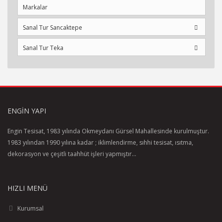
Markalar
Sanal Tur Sancaktepe
Sanal Tur Teka
ENGIN YAPI
Engin Tesisat, 1983 yılında Okmeydanı Gürsel Mahallesinde kurulmuştur.
1983 yılından 1990 yılına kadar ; iklimlendirme, sıhhi tesisat, ısıtma,
dekorasyon ve çeşitli taahhüt işleri yapmıştır...
HIZLI MENÜ
Kurumsal