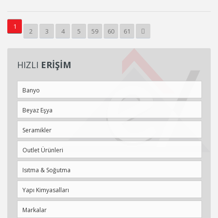
1
2
3
4
5
59
60
61
HIZLI
ERİŞİM
Banyo
Beyaz Eşya
Seramikler
Outlet Ürünleri
Isıtma & Soğutma
Yapı Kimyasalları
Markalar