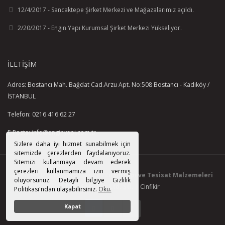
12/4/2017 - Sancaktepe Şirket Merkezi ve Mağazalarımız açıldı.
2/20/2017 - Engin Yapı Kurumsal Şirket Merkezi Yükseliyor.
İLETIŞIM
Adres: Bostancı Mah. Bağdat Cad.Arzu Apt. No:508 Bostancı - Kadıköy /
İSTANBUL
Telefon: 0216 416 62 27
E-Posta: info@enginyapi.com.tr
Sizlere daha iyi hizmet sunabilmek için
sitemizde çerezlerden faydalanıyoruz.
Sitemizi kullanmaya devam ederek
çerezleri kullanmamıza izin vermiş
© 2015-2021 Tüm Hakkı Saklıdır.
EnginYapı ve Tesisat Malzemeleri
oluyorsunuz. Detaylı bilgiye Gizlilik
Paz. San. Tic. Ltd. Şti.
|
Cinfikir
Politikası'ndan ulaşabilirsiniz.
Oku.
Kapat